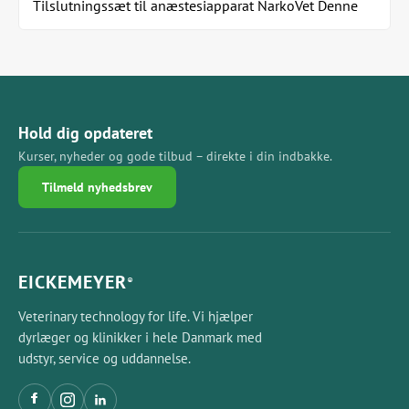
Tilslutningssæt til anæstesiapparat NarkoVet Denne
slangekobling er ideel for hurtigt skift mellem...
Hold dig opdateret
Kurser, nyheder og gode tilbud – direkte i din indbakke.
Tilmeld nyhedsbrev
EICKEMEYER
®
Veterinary technology for life. Vi hjælper
dyrlæger og klinikker i hele Danmark med
udstyr, service og uddannelse.