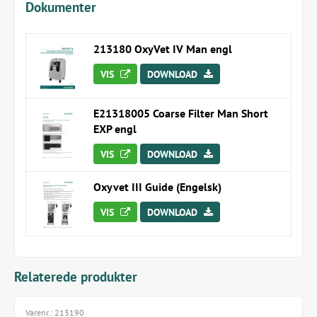
Dokumenter
Flowhastigheden kan indstilles kontinuerligt fra 0,5 -
5 l / min
213180 OxyVet IV Man engl
Output på op til 93% ilt (± 3 %)
VIS
DOWNLOAD
Inkl. luftfugter og O-slange
Dimensioner (i cm): L 34 x B 37 x H 67
E21318005 Coarse Filter Man Short
EXP engl
Vægt: 15,3 kg
VIS
DOWNLOAD
OBS OxyVet lV iltkoncentrator har brug for ugentlig
rengøring af det sorte grovfilter (varenr. E21318005).
Oxyvet III Guide (Engelsk)
VIS
DOWNLOAD
Relaterede produkter
Varenr.:
213190