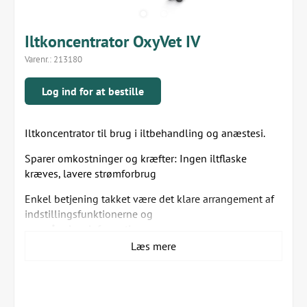
Iltkoncentrator OxyVet IV
Varenr.:
213180
Log ind for at bestille
Iltkoncentrator til brug i iltbehandling og anæstesi.
Sparer omkostninger og kræfter: Ingen iltflaske
kræves, lavere strømforbrug
Enkel betjening takket være det klare arrangement af
indstillingsfunktionerne og
overvågningsinformationen
Læs mere
Høj patientsikkerhed gennem visuelle og akustiske
alarmer
Støjniveau: 55 dbA