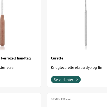
 Ferrozell håndtag
Curette
størrelser
Knoglecurette ekstra dyb og fin
Se varianter
Varenr.:
166012