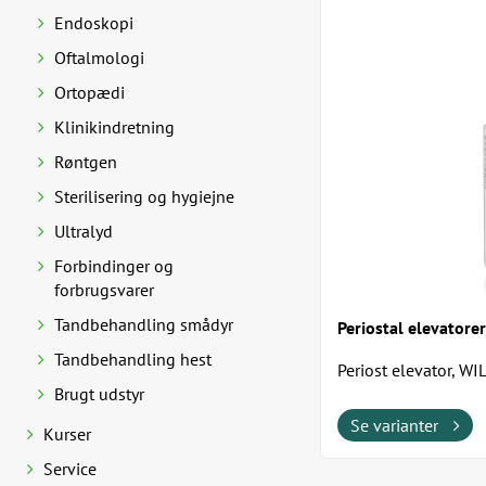
Endoskopi
Oftalmologi
Ortopædi
Klinikindretning
Røntgen
Sterilisering og hygiejne
Ultralyd
Forbindinger og
forbrugsvarer
Tandbehandling smådyr
Periostal elevatorer
Tandbehandling hest
Periost elevator, WI
Brugt udstyr
knoglehinder.
Se varianter
Kurser
Service