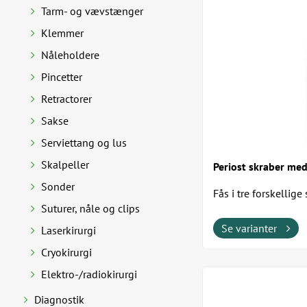
Tarm- og vævstænger
Klemmer
Nåleholdere
Pincetter
Retractorer
Sakse
Serviettang og lus
Skalpeller
Periost skraber med
Sonder
Fås i tre forskellige 
Suturer, nåle og clips
Se varianter
Laserkirurgi
Cryokirurgi
Elektro-/radiokirurgi
Diagnostik