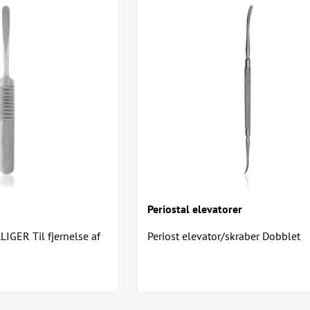
Periostal elevatorer
LLIGER Til fjernelse af
Periost elevator/skraber Dobblet
instrument med en skarp og en s
ende. Til fjernelse af...