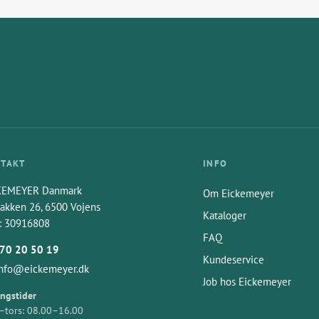
TAKT
INFO
KEMEYER Danmark
Om Eickemeyer
akken 26, 6500 Vojens
Kataloger
: 30916808
FAQ
70 20 50 19
Kundeservice
info@eickemeyer.dk
Job hos Eickemeyer
ngstider
tors: 08.00–16.00