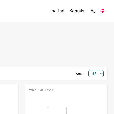
Log ind
Kontakt
phone
light
Antal
Varenr.:
30453016