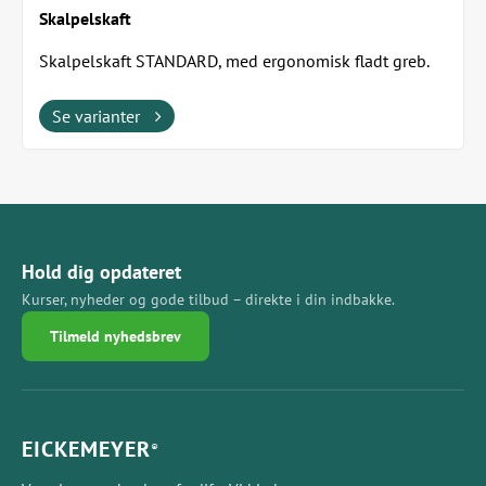
Skalpelskaft
Skalpelskaft STANDARD, med ergonomisk fladt greb.
Det er nemt og sikkert at sætte skalpelbladene...
Se varianter
Hold dig opdateret
Kurser, nyheder og gode tilbud – direkte i din indbakke.
Tilmeld nyhedsbrev
EICKEMEYER
®