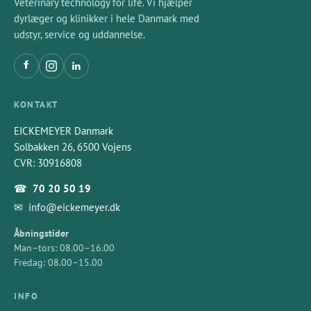
Veterinary technology for life. Vi hjælper
dyrlæger og klinikker i hele Danmark med
udstyr, service og uddannelse.
KONTAKT
EICKEMEYER Danmark
Solbakken 26, 6500 Vojens
CVR: 30916808
☎
70 20 50 19
✉
info@eickemeyer.dk
Åbningstider
Man–tors: 08.00–16.00
Fredag: 08.00–15.00
INFO