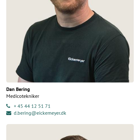
Dan Bering
Medicotekniker
+ 45 44 12 51 71
d.bering@eickemeyer.dk