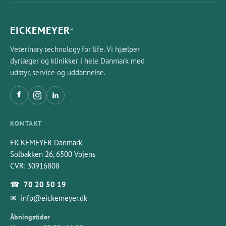
EICKEMEYER
®
Veterinary technology for life. Vi hjælper
dyrlæger og klinikker i hele Danmark med
udstyr, service og uddannelse.
KONTAKT
EICKEMEYER Danmark
Solbakken 26, 6500 Vojens
CVR: 30916808
☎
70 20 50 19
✉
info@eickemeyer.dk
Åbningstider