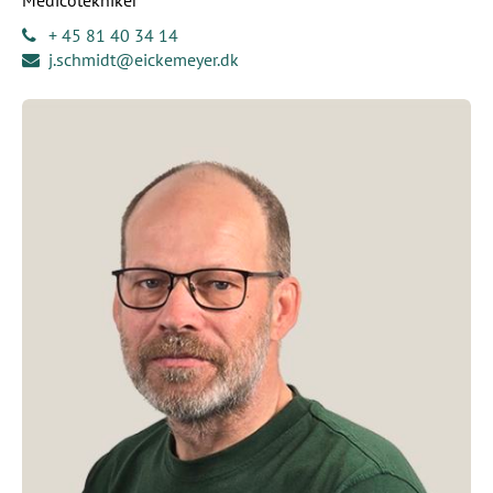
Medicotekniker
+ 45 81 40 34 14
j.schmidt@eickemeyer.dk