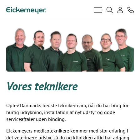
bars
search
phon
light
light
user
light
light
Vores teknikere
Oplev Danmarks bedste teknikerteam, når du har brug for
hurtig udrykning, installation af nyt udstyr og gode
serviceaftaler uden binding.
Eickemeyers medicoteknikere kommer med stor erfaring i
det veterinære udstyr, så du og klinikken altid har adgang