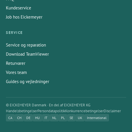
Kundeservice
Job hos Eickemeyer
SERVICE
Service og reparation
Download TeamViewer
Returvarer
Vores team
Guides og vejledninger
© EICKEMEYER Danmark · En del af EICKEMEYER KG
Handelsbetingelser
Persondatapolitik
Konkurrencebetingelser
Disclaimer
CA
CH
DE
HU
IT
NL
PL
SE
UK
International