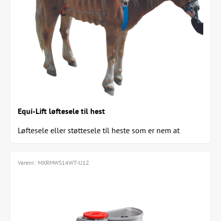
Equi-Lift løftesele til hest
Løftesele eller støttesele til heste som er nem at
montere og tilpasse til både den lille og den...
Varenr.:
MXRMWS14WT-U12