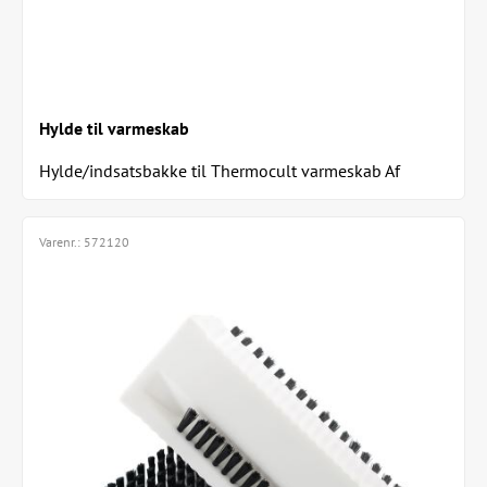
Hylde til varmeskab
Hylde/indsatsbakke til Thermocult varmeskab Af
pulverlakeret perforeret plade Let at rengøre...
Varenr.:
572120