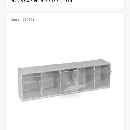
Mål: B 60 x H 24,5 x D 21,5 cm
Varenr.:
624001