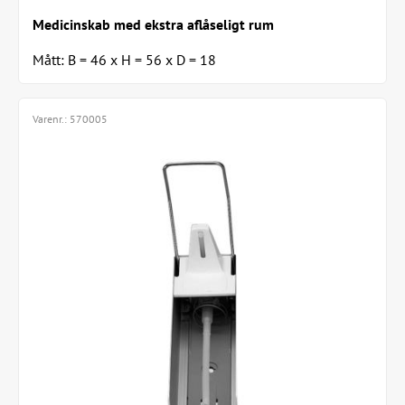
Medicinskab med ekstra aflåseligt rum
Mått: B = 46 x H = 56 x D = 18
Varenr.:
570005