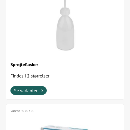
Sprøjteflasker
Findes i 2 størrelser
Se varianter
Varenr.:
050320