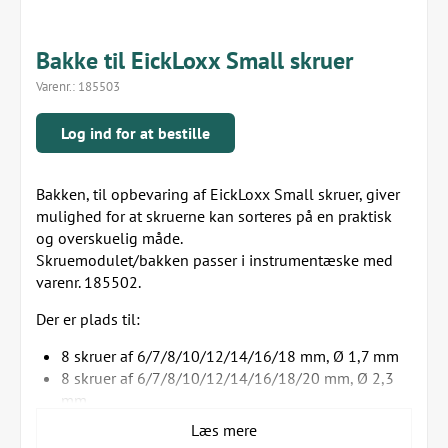
Bakke til EickLoxx Small skruer
Varenr.:
185503
Log ind for at bestille
Bakken, til opbevaring af EickLoxx Small skruer, giver
mulighed for at skruerne kan sorteres på en praktisk
og overskuelig måde.
Skruemodulet/bakken passer i instrumentæske med
varenr. 185502.
Der er plads til:
8 skruer af 6/7/8/10/12/14/16/18 mm, Ø 1,7 mm
8 skruer af 6/7/8/10/12/14/16/18/20 mm, Ø 2,3
mm
5 skruer af 10/12/14/16/18/20/22/24/26/28/30
Læs mere
mm, Ø 2,7 mm