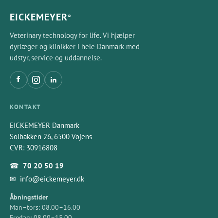
EICKEMEYER
®
Veterinary technology for life. Vi hjælper
dyrlæger og klinikker i hele Danmark med
udstyr, service og uddannelse.
KONTAKT
EICKEMEYER Danmark
Solbakken 26, 6500 Vojens
CVR: 30916808
☎
70 20 50 19
✉
info@eickemeyer.dk
Åbningstider
Man–tors: 08.00–16.00
Fredag: 08.00–15.00