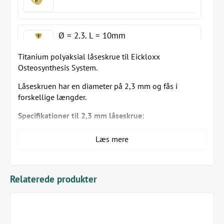
Ø = 2,3, L = 10mm
Titanium polyaksial låseskrue til Eickloxx
Osteosynthesis System.
Ø = 2,3, L = 12mm
Låseskruen har en diameter på 2,3 mm og fås i
forskellige længder.
Specifikationer til 2,3 mm låseskrue:
Ø = 2,3, L = 14mm
Polyaksial
Læs mere
Selvborende
Selvskærende
Materiale: titanium
Relaterede produkter
Passer til skruetrækker, Torx 6
Ø = 2,3, L = 16mm
Farvekode: guld
Pakning: 1 stk/pakke
Leveres usteril
Steriliseringsmetode: Autoklave