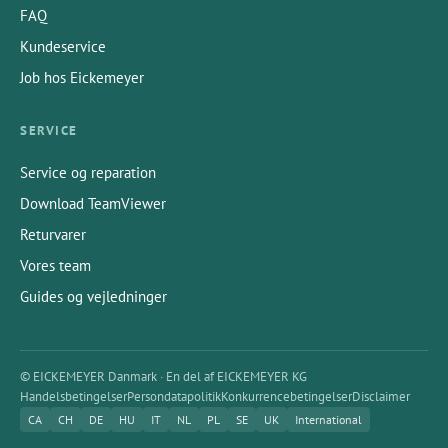
FAQ
Kundeservice
Job hos Eickemeyer
SERVICE
Service og reparation
Download TeamViewer
Returvarer
Vores team
Guides og vejledninger
© EICKEMEYER Danmark · En del af EICKEMEYER KG
Handelsbetingelser
Persondatapolitik
Konkurrencebetingelser
Disclaimer
CA
CH
DE
HU
IT
NL
PL
SE
UK
International