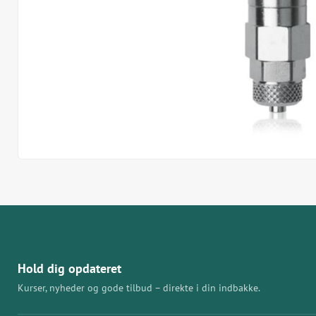
Hold dig opdateret
Kurser, nyheder og gode tilbud – direkte i din indbakke.