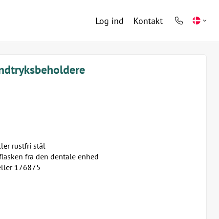
Log ind
Kontakt
phone
light
andtryksbeholdere
er rustfri stål
flasken fra den dentale enhed
ller 176875