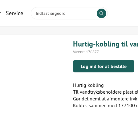
r
Service
Hurtig-kobling til v
Varenr.:
176877
Log ind for at bestille
Hurtig kobling
Til vandtryksbeholdere plast ell
Gør det nemt at afmontere tryk
Kobles sammen med 177100 e