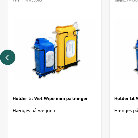
Varenr.:
WW30065
Varenr.:
WW30
Holder til Wet Wipe mini pakninger
Holder til
Hænges på væggen
Hænges p