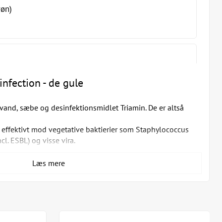
røn)
nfection - de gule
)
and, sæbe og desinfektionsmidlet Triamin. De er altså
 effektivt mod vegetative baktierier som Staphylococcus
cl. ESBL) og visse vira.
del anvendes på gummi og på udstyr, der ikke tåler
Læs mere
oskoper, slanger og ledninger på udstyr.
rengøre og desinficere borde og andet i konsen imellem