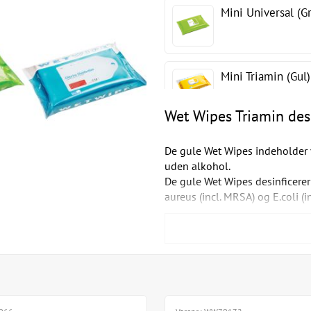
Mini Universal (G
Mini Triamin (Gul)
Wet Wipes Triamin desi
Maxi Triamin (Gul
De gule Wet Wipes indeholder v
uden alkohol.
De gule Wet Wipes desinficerer
aureus (incl. MRSA) og E.coli (in
De gule Wet Wipes kan med for
alkohol.
Skoper, lasere, monitorer, mikr
Og så er de rigtig gode til at 
konsultationerne.