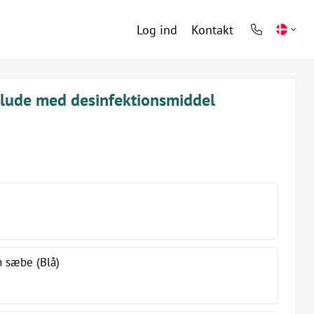
Log ind
Kontakt
phone
light
lude med desinfektionsmiddel
n sæbe (Blå)