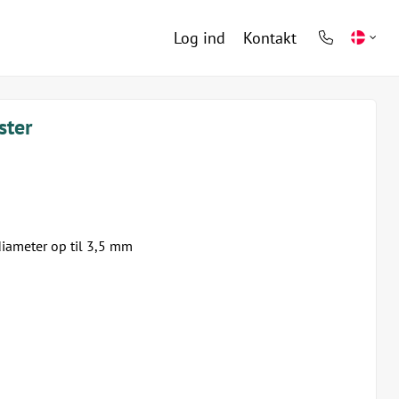
Log ind
Kontakt
phone
light
ster
diameter op til 3,5 mm