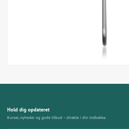
Hold dig opdateret
Kurser, nyheder og gode tilbud – direkte i din indbakke.