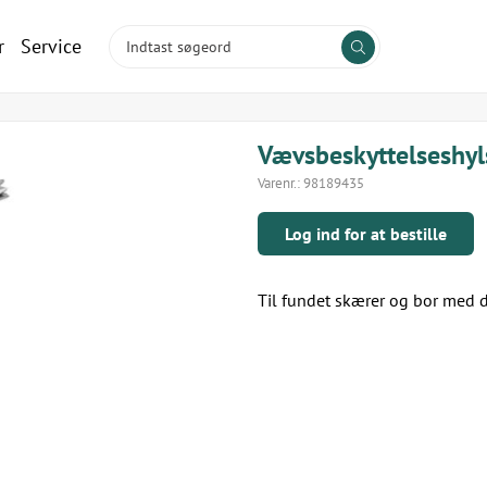
r
Service
Vævsbeskyttelseshyl
Varenr.:
98189435
Log ind for at bestille
Til fundet skærer og bor med 