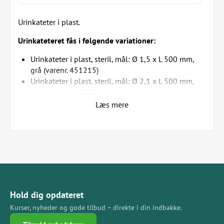
Urinkateter i plast.
Urinkateteret fås i følgende variationer:
Urinkateter i plast, steril, mål: Ø 1,5 x L 500 mm,
grå (varenr. 451215)
Urinkateter i plast, steril, mål: Ø 2,1 x L 500 mm,
grøn (varenr. 451221)
Urinkateter i plast, steil, mål: Ø 2,5 x 500 mm, rød
Læs mere
(varenr. 451225)
Specifikationer for urinkateter i plast:
Cylindrisk, fin afrundet, lukket spids
2 øjne i siden
Med låg
Også anvendelig som ernæringssonde
Hold dig opdateret
Med luer-konus
Steril pakket
Kurser, nyheder og gode tilbud – direkte i din indbakke.