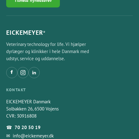
Tilmeld nyhedsbrev
EICKEMEYER
®
Veterinary technology for life. Vi hjælper
dyrlæger og klinikker i hele Danmark med
udstyr, service og uddannelse.
KONTAKT
EICKEMEYER Danmark
Solbakken 26, 6500 Vojens
CVR: 30916808
☎
70 20 50 19
✉
info@eickemeyer.dk