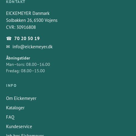
KONTAKT
EICKEMEYER Danmark
Solbakken 26, 6500 Vojens
CVR: 30916808
☎
70 20 50 19
✉
info@eickemeyer.dk
Åbningstider
Man–tors: 08.00–16.00
Fredag: 08.00–15.00
INFO
Om Eickemeyer
Kataloger
FAQ
Kundeservice
Job hos Eickemeyer