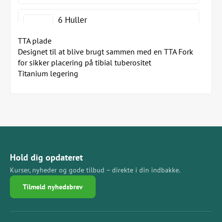
6 Huller
TTA plade
Designet til at blive brugt sammen med en TTA Fork
for sikker placering på tibial tuberositet
7 Huller
Titanium legering
8 Huller
Hold dig opdateret
Kurser, nyheder og gode tilbud – direkte i din indbakke.
Tilmeld nyhedsbrev