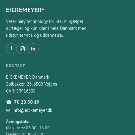
EICKEMEYER
®
Veterinary technology for life. Vi hjælper
dyrlæger og klinikker i hele Danmark med
udstyr, service og uddannelse.
KONTAKT
EICKEMEYER Danmark
Solbakken 26, 6500 Vojens
CVR: 30916808
☎
70 20 50 19
✉
info@eickemeyer.dk
Åbningstider
Man–tors: 08.00–16.00
Fredag: 08.00–15.00