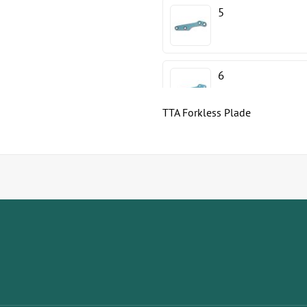
5
6
TTA Forkless Plade
7
8