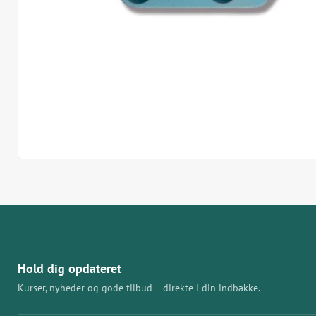
Hold dig opdateret
Kurser, nyheder og gode tilbud – direkte i din indbakke.