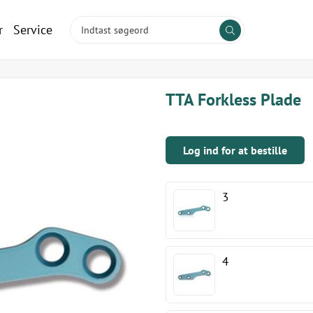
r
Service
TTA Forkless Plade
Log ind for at bestille
3
4