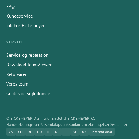
antal driftstrin, som andre systemer på markedet har
FAQ
brug for
Kundeservice
Fordelene ved systemet resulterer i en økonomisk
Job hos Eickemeyer
fordel:
Få instrumenter og intet komplekst instrument sæt
SERVICE
resulterer i en besparelse i
steriliseringsomkostningerne
Service og reparation
Download TeamViewer
Mindre driftstrin fører til kortere driftstider
Returvarer
Lavet af rustfrit stål
Vores team
Torx-optagelse
Guides og vejledninger
Kanyleret
Velegnet til skrå dobbelte kompressionsskruer med
© EICKEMEYER Danmark · En del af EICKEMEYER KG
gevinddiameter Ø 3/4 mm
Handelsbetingelser
Persondatapolitik
Konkurrencebetingelser
Disclaimer
Kompatibel med skruetrækkerhåndtag (191312)
CA
CH
DE
HU
IT
NL
PL
SE
UK
International