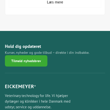
Læs mere
Funktioner:
De optimerede gevindflanker er selvborende og
selvborende, hvilket gør forboring unødvendig i
tilfælde af normal knogletæthed.
Kortikalt trådhoved med aggressive flanker til
vedvarende kompression
Hold dig opdateret
Optimal kraftoverførsel, selvbærende drev, let at
Kurser, nyheder og gode tilbud – direkte i din indbakke.
rekonstruere gennem meget konisk, proksimal ende
Tilmeld nyhedsbrev
Indikationer for katten:
Sacroiliac fraktur / dislokation
Isoleret Processus Anconeus (IPA)
EICKEMEYER
®
Ufuldstændig Ossifikation af Condyle Humeri (IOC)
Veterinary technology for life. Vi hjælper
Løsninger til problemområder
dyrlæger og klinikker i hele Danmark med
udstyr, service og uddannelse.
Dette komplette system giver maksimal komfort og