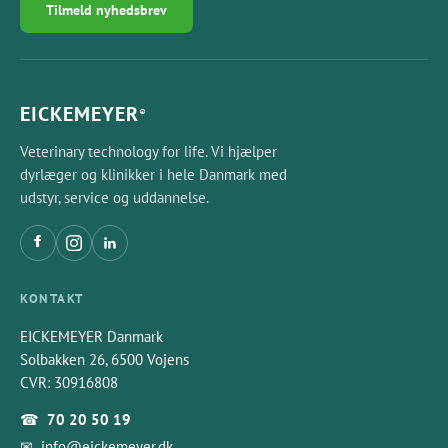
Tilmeld nyhedsbrev
EICKEMEYER
®
Veterinary technology for life. Vi hjælper
dyrlæger og klinikker i hele Danmark med
udstyr, service og uddannelse.
KONTAKT
EICKEMEYER Danmark
Solbakken 26, 6500 Vojens
CVR: 30916808
☎
70 20 50 19
✉
info@eickemeyer.dk