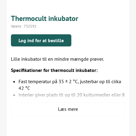
Thermocult inkubator
Varenr.:
732592
Log ind for at bestille
Lille inkubator til en mindre mængde prøver.
Specifikationer for thermocult inkubator:
Fast temperatur på 35 ± 2 °C, justerbar op til cirka
42 °C
Interiør giver plads til op til 20 kulturmedier eller 8
petriskåle
Integreret digitalt kontroltermometer, der er let at
Læs mere
aflæse udefra
Kan placeres og hænges lodret og vandret
Speciel belægning på fronten beskytter mod ridser,
fingeraftryk mv.