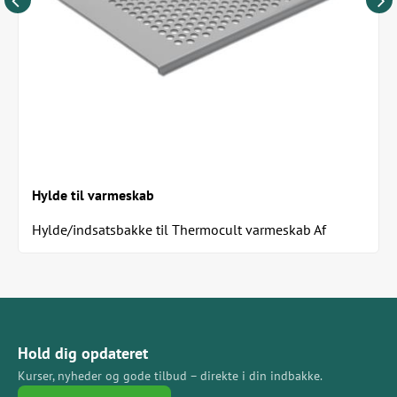
Hylde til varmeskab
Hylde/indsatsbakke til Thermocult varmeskab Af
pulverlakeret perforeret plade Let at rengøre...
Hold dig opdateret
Kurser, nyheder og gode tilbud – direkte i din indbakke.