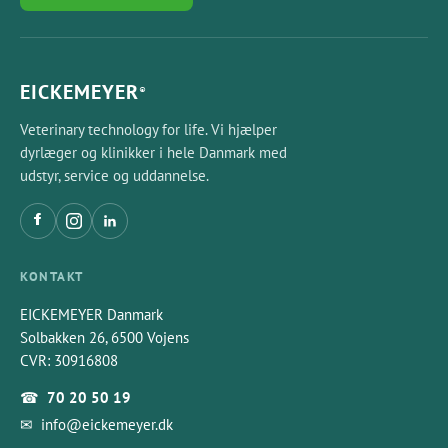
EICKEMEYER
®
Veterinary technology for life. Vi hjælper
dyrlæger og klinikker i hele Danmark med
udstyr, service og uddannelse.
KONTAKT
EICKEMEYER Danmark
Solbakken 26, 6500 Vojens
CVR: 30916808
☎
70 20 50 19
✉
info@eickemeyer.dk