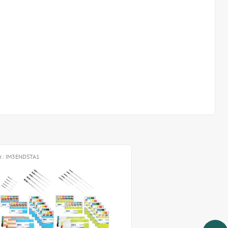
r.:
IM3ENDSTA1