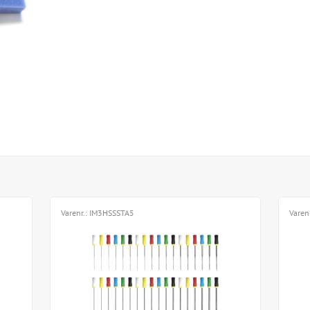
Varenr.:
IM3HSSSTA5
Varen