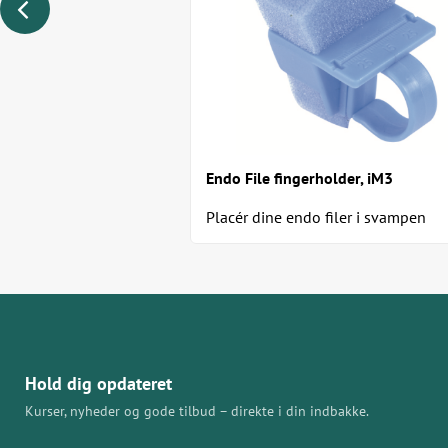
Endo File fingerholder, iM3
Placér dine endo filer i svampen
Hold dig opdateret
Kurser, nyheder og gode tilbud – direkte i din indbakke.