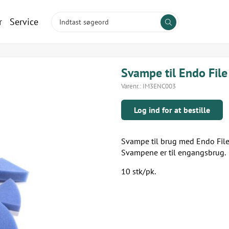
r
Service
Svampe til Endo File
Varenr.:
IM3ENC003
Log ind for at bestille
Svampe til brug med Endo File
Svampene er til engangsbrug.
10 stk/pk.