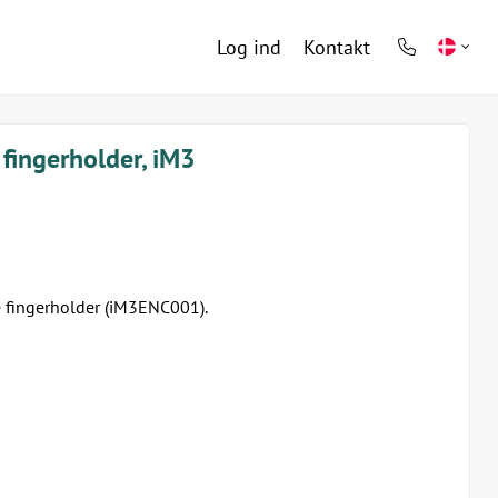
Log ind
Kontakt
phone
light
 fingerholder, iM3
 fingerholder (iM3ENC001).