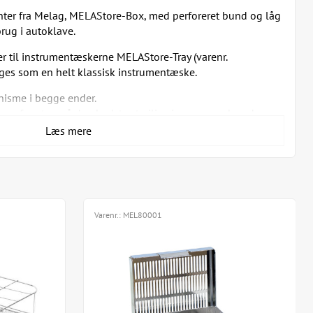
enter fra Melag, MELAStore-Box, med perforeret bund og låg
 brug i autoklave.
r til instrumentæskerne MELAStore-Tray (varenr.
es som en helt klassisk instrumentæske.
isme i begge ender.
 og for at opnå den bedste steriliseringsproces, kan du
 damptrykket i autoklaven når instrumenterne, og sikre at
Læs mere
 i op til 6 måneder efter steriliseringsdato (ved opbevaring i
filter med 100 stk/pakke (varenr. MEL01194).
/pk (varenr. MEL01193), der kan bruges cirka 1000 gange.
Varenr.:
MEL80001
elser:
ds til to MELAstore Tray 50 eller én MELAstore Tray 100,
renr. MEL01191)
ds til én MELAstore Tray 200, mål 31,2 x 19 x 6,5 cm