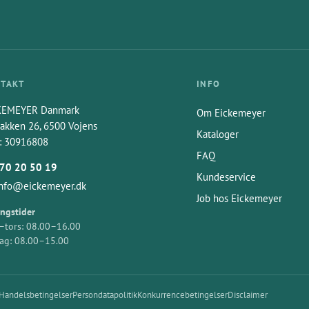
TAKT
INFO
KEMEYER Danmark
Om Eickemeyer
akken 26, 6500 Vojens
Kataloger
: 30916808
FAQ
70 20 50 19
Kundeservice
info@eickemeyer.dk
Job hos Eickemeyer
ngstider
tors: 08.00–16.00
ag: 08.00–15.00
Handelsbetingelser
Persondatapolitik
Konkurrencebetingelser
Disclaimer