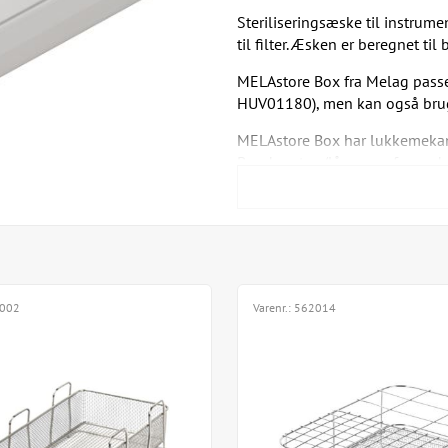
Steriliseringsæske til instrum
til filter. Æsken er beregnet til
MELAstore Box fra Melag passe
HUV01180), men kan også brug
MELAstore Box har lukkemekan
Bund og top/låg er perforerede
anvende filter. Filteret gør, at
instrumenterne forbliver sterile
lukket skab).
Filteret fås enten som engangs
Eller som stoffilter med 2 stk
002
Varenr.:
562014
MELAstore Box finde i to størr
MELAStore-Box 100, har pla
mål 31,2 x 19 x 4,6 cm (va
MELAStore-Box 200, har pla
(varenr. MEL01192)