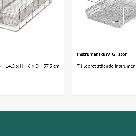
Instrumentkurv "G", stor
 = 14,5 x H = 6 x D = 37,5 cm
Til lodret stående instrumen