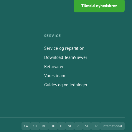
Tilmeld nyhedsbrev
SERVICE
Service og reparation
Download TeamViewer
Returvarer
Vores team
Guides og vejledninger
CA
CH
DE
HU
IT
NL
PL
SE
UK
International