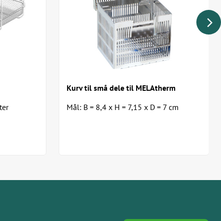
Kurv til små dele til MELAtherm
ter
Mål: B = 8,4 x H = 7,15 x D = 7 cm