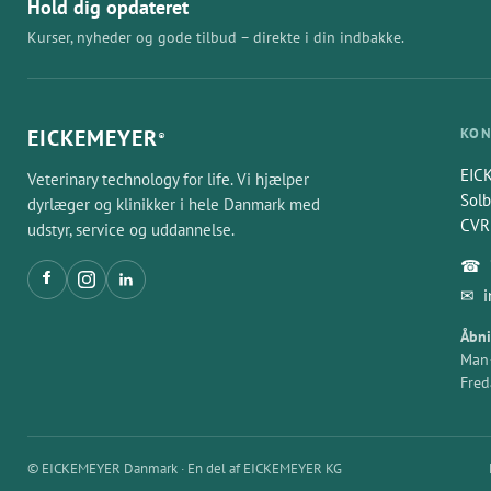
Hold dig opdateret
Kurser, nyheder og gode tilbud – direkte i din indbakke.
EICKEMEYER
KON
®
EIC
Veterinary technology for life. Vi hjælper
Solb
dyrlæger og klinikker i hele Danmark med
CVR
udstyr, service og uddannelse.
☎
✉
Åbni
Man–
Fred
© EICKEMEYER Danmark · En del af EICKEMEYER KG