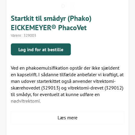
Startkit til smådyr (Phako)
EICKEMEYER® PhacoVet
Varenr.:
329003
Log ind for at bestille
Ved en phakoemulsifikation opstår der ikke sjældent
en kapselrift. I sådanne tilfælde anbefaler vi kraftigt, at
man udover starterkittet også anvender vitrektomi-
skærehovedet (329013) og vitrektomi-drevet (329012)
til smådyr, for eventuelt at kunne udføre en
nødvitrektomi.
Komplet sæt, bestående af:
Læs mere
1x EICKEMEYER® PhacoVet enhedssystem
(329000)