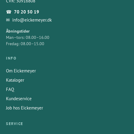
CVR: 30916808
☎
70 20 50 19
✉
info@eickemeyer.dk
Åbningstider
Man–tors: 08.00–16.00
Fredag: 08.00–15.00
INFO
Om Eickemeyer
Kataloger
FAQ
Kundeservice
Job hos Eickemeyer
SERVICE