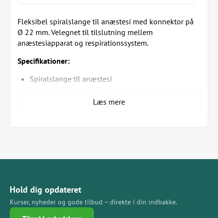
Fleksibel spiralslange til anæstesi med konnektor på
Ø 22 mm. Velegnet til tilslutning mellem
anæstesiapparat og respirationssystem.
Specifikationer:
Spiralslange til anæstesi
Længde: 41 cm og 60 cm
Konnektor: Ø 22 mm
Læs mere
Fleksibel og let konstruktion
Sikrer stabil gasgennemstrømning
Passer til standard anæstesiudstyr
Sælges så længe lager haves
Hold dig opdateret
Kurser, nyheder og gode tilbud – direkte i din indbakke.