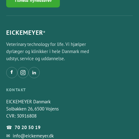
Tilmeld nyhedsbrev
EICKEMEYER
®
Veterinary technology for life. Vi hjælper
dyrlæger og klinikker i hele Danmark med
udstyr, service og uddannelse.
KONTAKT
EICKEMEYER Danmark
Solbakken 26, 6500 Vojens
CVR: 30916808
☎
70 20 50 19
✉
info@eickemeyer.dk