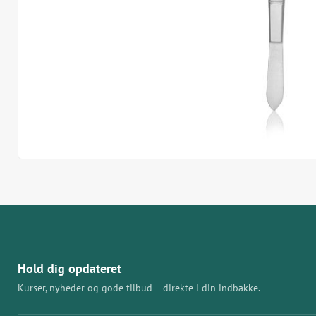
Hold dig opdateret
Kurser, nyheder og gode tilbud – direkte i din indbakke.