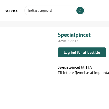
r
Service
Specialpincet
Varenr.:
191113
Log ind for at bestille
Specialpincet til TTA
Til lettere fjernelse af implanta