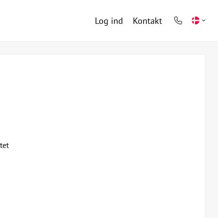
Log ind
Kontakt
phone
light
tet