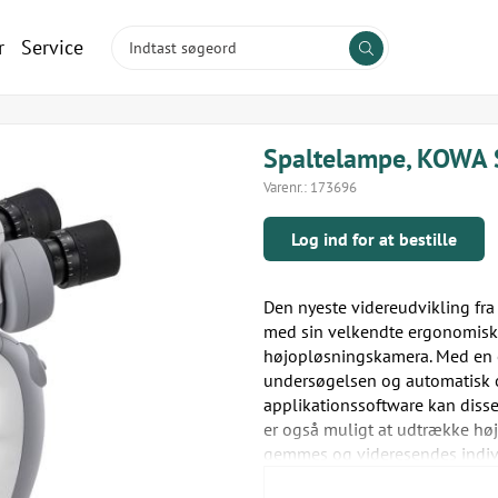
r
Service
Spaltelampe, KOWA 
Varenr.:
173696
Log ind for at bestille
Den nyeste videreudvikling fr
med sin velkendte ergonomiske
højopløsningskamera. Med en 
undersøgelsen og automatisk ove
applikationssoftware kan disse
er også muligt at udtrække høj
gemmes og videresendes indiv
bliver dine undersøgelsesresul