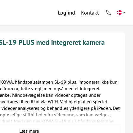
Log ind
Kontakt
phone
light
SL-19 PLUS med integreret kamera
a KOWA, håndspaltelampen SL-19 plus, imponerer ikke kun
 form og lette vægt, men også med et integreret
enkel håndbevægelse kan videoer optages under
rføres til en iPad via Wi-Fi. Ved hjælp af en speciel
 videoer analyseres og behandles yderligere på iPad'en. Det
opløselige stillbilleder fra videoerne, som kan vælges,
iduelt. Med den nye KOWA SL-19 plus håndspaltelampe
tater altid optimalt analyseret og dokumenteret.
Læs mere