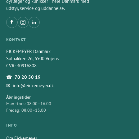
dyrlæger og klinikker i hele Danmark med
udstyr, service og uddannelse.
KONTAKT
EICKEMEYER Danmark
Solbakken 26, 6500 Vojens
CVR: 30916808
☎
70 20 50 19
✉
info@eickemeyer.dk
Åbningstider
Man–tors: 08.00–16.00
Fredag: 08.00–15.00
INFO
Om Eickemeyer