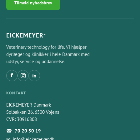
Tilmeld nyhedsbrev
EICKEMEYER
®
Veterinary technology for life. Vi hjælper
dyrlæger og klinikker i hele Danmark med
udstyr, service og uddannelse.
KONTAKT
EICKEMEYER Danmark
Solbakken 26, 6500 Vojens
CVR: 30916808
☎
70 20 50 19
✉
info@eickemeyer.dk