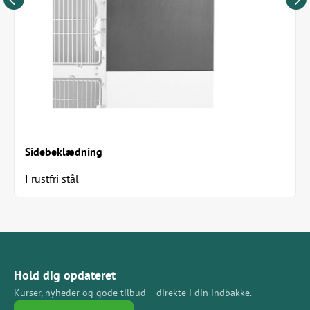
Sidebeklædning
I rustfri stål
Hold dig opdateret
Kurser, nyheder og gode tilbud – direkte i din indbakke.