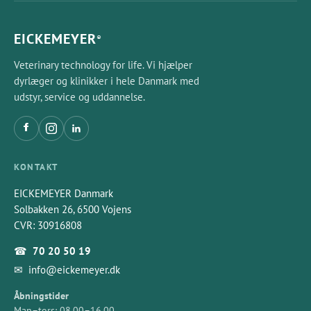
skal hænder, og ved kirurgisk desinfektion også
underarme, holdes godt fugtige under hele
indvirkningstiden.
EICKEMEYER
®
Veterinary technology for life. Vi hjælper
dyrlæger og klinikker i hele Danmark med
udstyr, service og uddannelse.
KONTAKT
EICKEMEYER Danmark
Solbakken 26, 6500 Vojens
CVR: 30916808
☎
70 20 50 19
✉
info@eickemeyer.dk
Åbningstider
Man–tors: 08.00–16.00