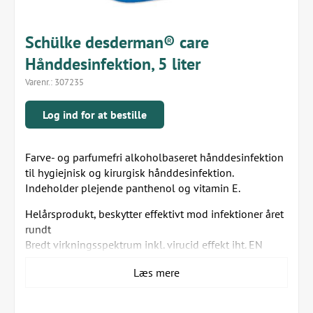
Schülke desderman® care
Hånddesinfektion, 5 liter
Varenr.:
307235
Log ind for at bestille
Farve- og parfumefri alkoholbaseret hånddesinfektion
til hygiejnisk og kirurgisk hånddesinfektion.
Indeholder plejende panthenol og vitamin E.
Helårsprodukt, beskytter effektivt mod infektioner året
rundt
Bredt virkningsspektrum inkl. virucid effekt iht. EN
14476
Læs mere
Hudplejende formulering med ProPanthenol-
kompleks og vitamin E
Fri for remanente aktivstoffer