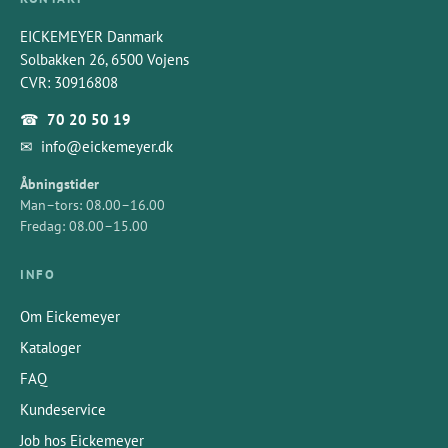
EICKEMEYER Danmark
Solbakken 26, 6500 Vojens
CVR: 30916808
☎
70 20 50 19
✉
info@eickemeyer.dk
Åbningstider
Man–tors: 08.00–16.00
Fredag: 08.00–15.00
INFO
Om Eickemeyer
Kataloger
FAQ
Kundeservice
Job hos Eickemeyer