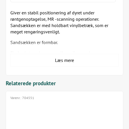
Giver en stabil positionering af dyret under
røntgenoptagelse, MR -scanning operationer.
Sandsækken er med holdbart vinylbetræk, som er
meget rengøringsvenligt.
Sandsækken er formbar.
Findes i størrelserne small, medium og large:
Læs mere
Small 15 x 25 cm 1,2 kg
Medium 18 x 27 cm 2,0 kg
Large 24 x 30 cm 3,5 kg
Relaterede produkter
*Til rengøring anbefales Wetvipes Triamin, mini (varenr.
WW81133) eller Wetvipes Triamin, maxi (varenr.
Varenr.:
704551
WW81153).
Sandsækkene består af PU-folie og sand.