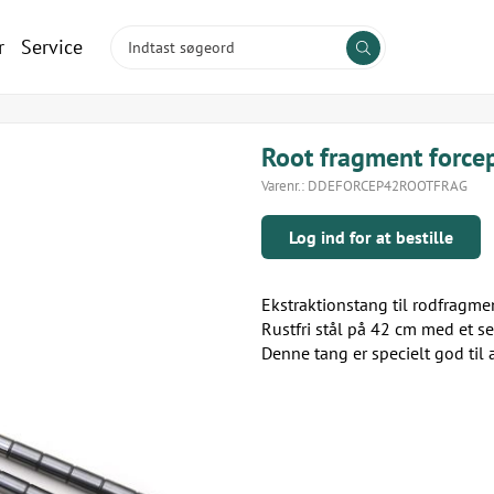
r
Service
Root fragment force
Varenr.:
DDEFORCEP42ROOTFRAG
Log ind for at bestille
Ekstraktionstang til rodfragmen
Rustfri stål på 42 cm med et 
Denne tang er specielt god til 