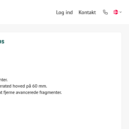
Log ind
Kontakt
phone
light
ps
ter.
serrated hoved på 60 mm.
at fjerne avancerede fragmenter.