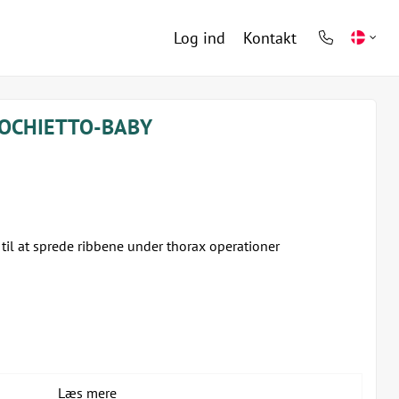
Log ind
Kontakt
phone
light
NOCHIETTO-BABY
il at sprede ribbene under thorax operationer
Læs mere