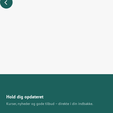
Hold dig opdateret
Kurser, nyheder og gode tilbud – direkte i din indbakke.