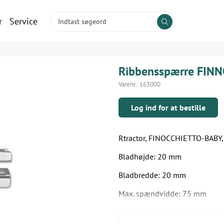
r
Service
Ribbensspærre FIN
Varenr.:
163000
Log ind for at bestille
Rtractor, FINOCCHIETTO-BABY, t
Bladhøjde: 20 mm
Bladbredde: 20 mm
Max. spændvidde: 75 mm
Instrumentet er 11,5 cm langt