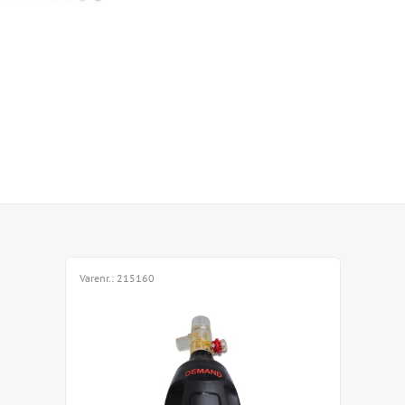
Varenr.:
215160