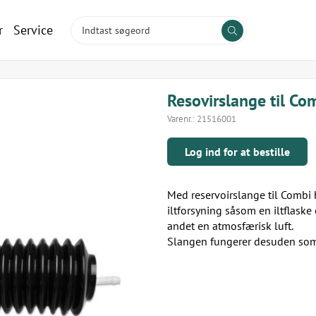
r
Service
Resovirslange til C
Varenr.:
21516001
Log ind for at bestille
Med reservoirslange til Combi 
iltforsyning såsom en iltflaske
andet en atmosfærisk luft.
Slangen fungerer desuden som 