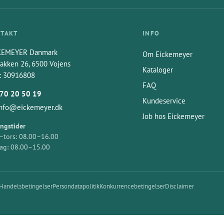
TAKT
INFO
KEMEYER Danmark
Om Eickemeyer
akken 26, 6500 Vojens
Kataloger
: 30916808
FAQ
70 20 50 19
Kundeservice
info@eickemeyer.dk
Job hos Eickemeyer
ngstider
tors: 08.00–16.00
ag: 08.00–15.00
Handelsbetingelser
Persondatapolitik
Konkurrencebetingelser
Disclaimer