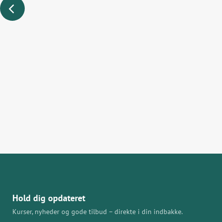
Hold dig opdateret
Kurser, nyheder og gode tilbud – direkte i din indbakke.