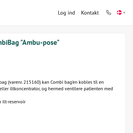
Log ind
Kontakt
phone
light
ombiBag "Ambu-pose"
bag (varenr. 215160) kan Combi bag'en kobles til en
 eller iltkoncentrator, og hermed ventilere patienten med
ilt-reservoir