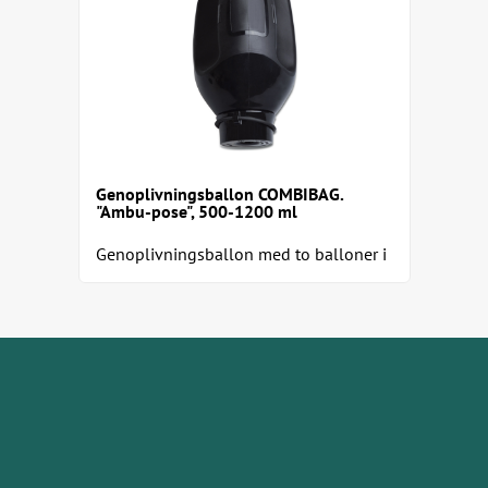
Genoplivningsballon COMBIBAG.
"Ambu-pose", 500-1200 ml
Genoplivningsballon med to balloner i
én - afhængig af hvilken side af
ballonen, du ventilerer fra....