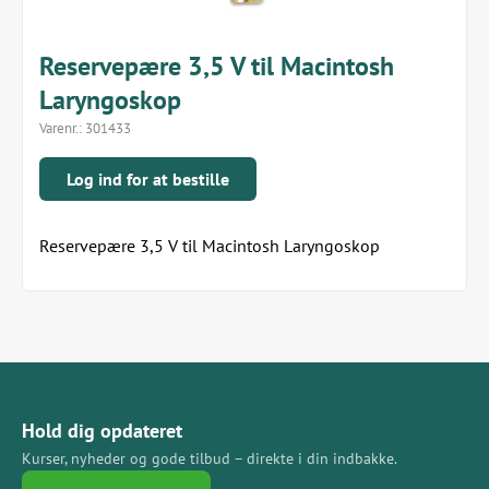
Reservepære 3,5 V til Macintosh
Laryngoskop
Varenr.:
301433
Log ind for at bestille
Reservepære 3,5 V til Macintosh Laryngoskop
Hold dig opdateret
Kurser, nyheder og gode tilbud – direkte i din indbakke.