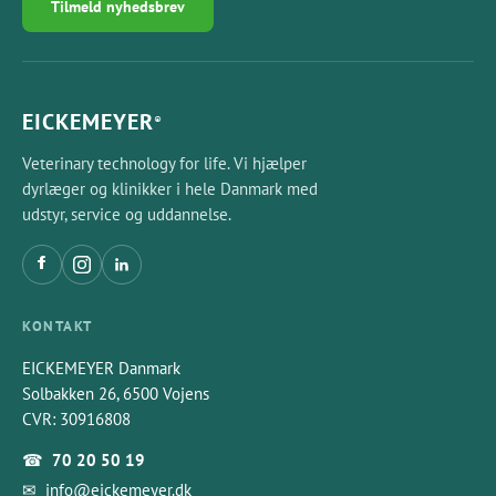
Tilmeld nyhedsbrev
EICKEMEYER
®
Veterinary technology for life. Vi hjælper
dyrlæger og klinikker i hele Danmark med
udstyr, service og uddannelse.
KONTAKT
EICKEMEYER Danmark
Solbakken 26, 6500 Vojens
CVR: 30916808
☎
70 20 50 19
✉
info@eickemeyer.dk