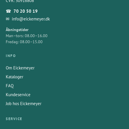
CVR: 30916808
☎
70 20 50 19
✉
info@eickemeyer.dk
Åbningstider
Man–tors: 08.00–16.00
Fredag: 08.00–15.00
INFO
Om Eickemeyer
Kataloger
FAQ
Kundeservice
Job hos Eickemeyer
SERVICE