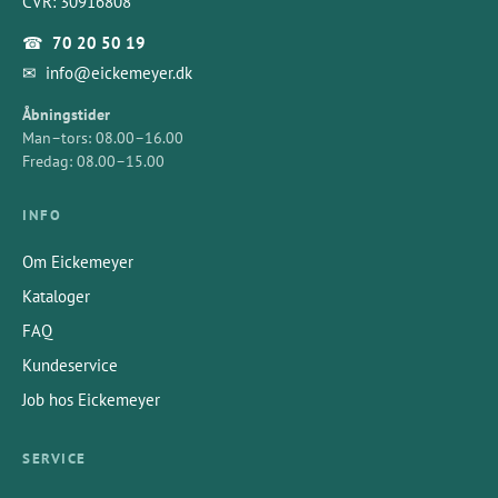
CVR: 30916808
☎
70 20 50 19
✉
info@eickemeyer.dk
Åbningstider
Man–tors: 08.00–16.00
Fredag: 08.00–15.00
INFO
Om Eickemeyer
Kataloger
FAQ
Kundeservice
Job hos Eickemeyer
SERVICE