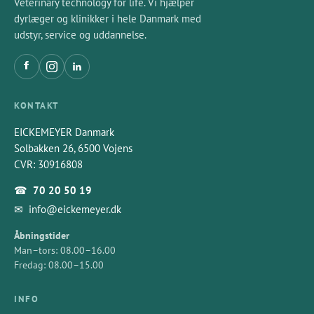
Veterinary technology for life. Vi hjælper
dyrlæger og klinikker i hele Danmark med
udstyr, service og uddannelse.
KONTAKT
EICKEMEYER Danmark
Solbakken 26, 6500 Vojens
CVR: 30916808
☎
70 20 50 19
✉
info@eickemeyer.dk
Åbningstider
Man–tors: 08.00–16.00
Fredag: 08.00–15.00
INFO