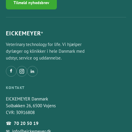
Tilmeld nyhedsbrev
EICKEMEYER
®
Veterinary technology for life. Vi hjælper
dyrlæger og klinikker i hele Danmark med
udstyr, service og uddannelse.
KONTAKT
EICKEMEYER Danmark
Solbakken 26, 6500 Vojens
CVR: 30916808
☎
70 20 50 19
✉
info@eickemeyer.dk