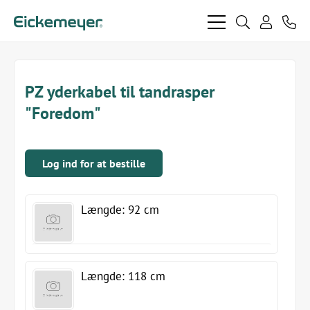
bars
search
phon
light
light
user
light
light
PZ yderkabel til tandrasper
"Foredom"
Log ind for at bestille
Længde: 92 cm
Længde: 118 cm