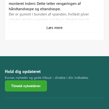
monteret indeni. Dette letter rengøringen af
håndtandraspe og eltandraspe.
Der er gummi i bunden af spanden, hvilket giver
mindre støj fra spanden ved brug. Hanken har et
gummibånd på.
Læs mere
Premium Bucket fås i følgende varianter:
Spand med nylon børste (varenr.
DDEBUCKETPREMIUMBRUS)
Spand alene (varenr. DDEBUCKETPREMIUM)
Hold dig opdateret
Kurser, nyheder og gode tilbud – direkte i din indbakke.
Tilmeld nyhedsbrev