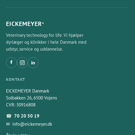
EICKEMEYER
®
Veterinary technology for life. Vi hjælper
dyrlæger og klinikker i hele Danmark med
udstyr, service og uddannelse.
KONTAKT
EICKEMEYER Danmark
Solbakken 26, 6500 Vojens
CVR: 30916808
☎
70 20 50 19
✉
info@eickemeyer.dk