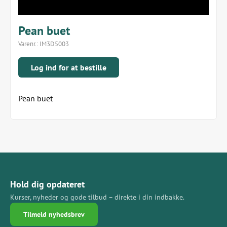
Pean buet
Varenr.:
IM3D5003
Log ind for at bestille
Pean buet
Hold dig opdateret
Kurser, nyheder og gode tilbud – direkte i din indbakke.
Tilmeld nyhedsbrev