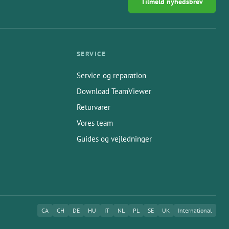
Tilmeld nyhedsbrev
SERVICE
Service og reparation
Download TeamViewer
Returvarer
Vores team
Guides og vejledninger
CA
CH
DE
HU
IT
NL
PL
SE
UK
International