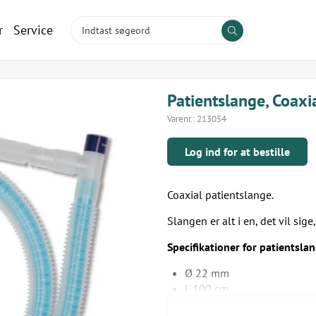
r
Service
Patientslange, Coaxi
Varenr.:
213054
Log ind for at bestille
Coaxial patientslange.
Slangen er alt i en, det vil si
Specifikationer for patientslan
Ø 22 mm
L 100 cm
Til smådyr op til 7 kg