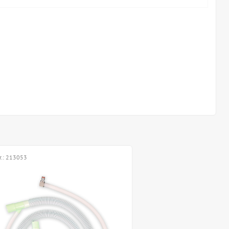
r.:
213053