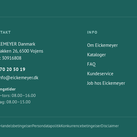
TAKT
INFO
KEMEYER Danmark
Om Eickemeyer
akken 26, 6500 Vojens
Kataloger
: 30916808
FAQ
70 20 50 19
Kundeservice
info@eickemeyer.dk
Job hos Eickemeyer
ngstider
tors: 08.00–16.00
ag: 08.00–15.00
Handelsbetingelser
Persondatapolitik
Konkurrencebetingelser
Disclaimer