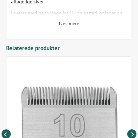
aftagelige skær.
Leveres med genopladeligt Li-Ion batteri, oplader og
et Oster skær 40 (0,25mm).
Læs mere
Relaterede produkter