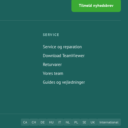
Tilmeld nyhedsbrev
SERVICE
Service og reparation
Download TeamViewer
Returvarer
Vores team
Guides og vejledninger
CA
CH
DE
HU
IT
NL
PL
SE
UK
International