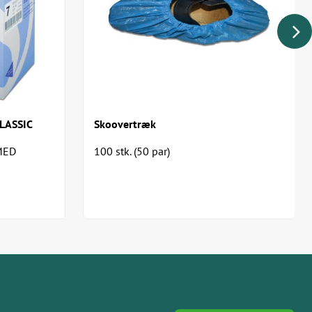
LASSIC
Skoovertræk
MED
100 stk. (50 par)
irurgisk