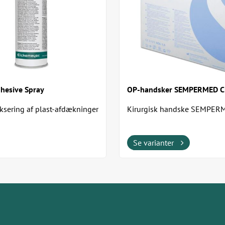
dhesive Spray
OP-handsker SEMPERMED C
fiksering af plast-afdækninger
Kirurgisk handske SEMPER
CLASSIC med pudder Steril k
handske med høj
modstandsdygtighed....
Se varianter