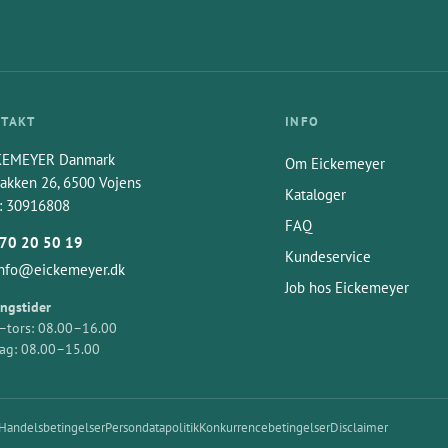
TAKT
INFO
KEMEYER Danmark
Om Eickemeyer
akken 26, 6500 Vojens
Kataloger
: 30916808
FAQ
70 20 50 19
Kundeservice
info@eickemeyer.dk
Job hos Eickemeyer
ngstider
tors: 08.00–16.00
ag: 08.00–15.00
Handelsbetingelser
Persondatapolitik
Konkurrencebetingelser
Disclaimer