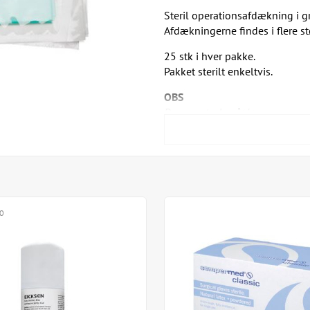
Steril operationsafdækning i g
Afdækningerne findes i flere stø
25 stk i hver pakke.
Pakket sterilt enkeltvis.
OBS
Der er restsalg på denne vare, som 
HUV920145.
*Nogle af varerne har kortere d
0