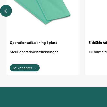
Operationsafdækning i plast
EickSkin A
Steril operationsafdækningen
Til hurtig 
fremstillet i blødt rivfast PVC
Fremragende klæbeevne med...
Se varianter