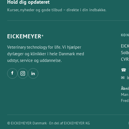
Hold dig opdateret
Kurser, nyheder og gode tilbud – direkte i din indbakke.
EICKEMEYER
KON
®
EIC
Veterinary technology for life. Vi hjælper
Solb
dyrlæger og klinikker i hele Danmark med
CVR
udstyr, service og uddannelse.
☎
✉
Åbni
Man–
Fred
© EICKEMEYER Danmark · En del af EICKEMEYER KG