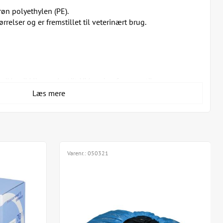
røn polyethylen (PE).
rrelser og er fremstillet til veterinært brug.
ikke vil blive genbestilt. Vi henviser fremover til varenr.
Læs mere
ato end andre. Deraf prisen.
Varenr.:
050321