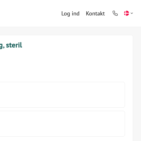
Log ind
Kontakt
phone
light
 steril