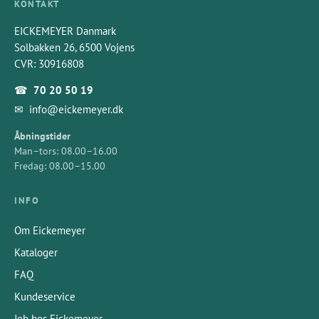
KONTAKT
EICKEMEYER Danmark
Solbakken 26, 6500 Vojens
CVR: 30916808
☎
70 20 50 19
✉
info@eickemeyer.dk
Åbningstider
Man–tors: 08.00–16.00
Fredag: 08.00–15.00
INFO
Om Eickemeyer
Kataloger
FAQ
Kundeservice
Job hos Eickemeyer