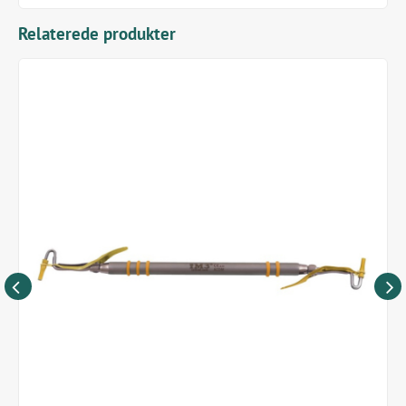
2 x 1,6 mm
Relaterede produkter
2 x 0,99 mm
1 x 0,8 mm
OBS
Til engangsbrug.
Skal autoklaveres inden brug.