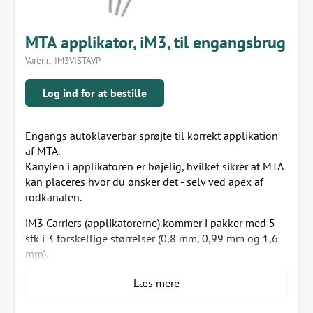
MTA applikator, iM3, til engangsbrug
Varenr.:
IM3VISTAVP
Log ind for at bestille
Engangs autoklaverbar sprøjte til korrekt applikation
af MTA.
Kanylen i applikatoren er bøjelig, hvilket sikrer at MTA
kan placeres hvor du ønsker det - selv ved apex af
rodkanalen.
iM3 Carriers (applikatorerne) kommer i pakker med 5
stk i 3 forskellige størrelser (0,8 mm, 0,99 mm og 1,6
mm).
De skal autoklaveres inden brug og er beregnet til
Læs mere
engangsbrug.
Hver pakke består af 5 iM3 Carriers