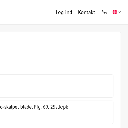
Log ind
Kontakt
phone
light
skalpel blade, Fig. 69, 25stk/pk