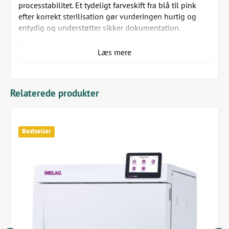
processtabilitet. Et tydeligt farveskift fra blå til pink
efter korrekt sterilisation gør vurderingen hurtig og
entydig og understøtter sikker dokumentation.
Fuld overensstemmelse med ISO 11140
Læs mere
Pålidelig verifikation af dampgennemtrængning
Klart visuelt resultat - nem beslutning
Høj processikkerhed med minimal tidsanvendelse
Økonomisk og bæredygtig løsning til rutinekontrol
Relaterede produkter
For at sikre ensartet høj testkvalitet medfølger der
et nyt Helix-testlegeme ved hver genbestilling af
indikatorstrimler. Det giver langtidssikker
Bestseller
batchkontrol - uden unødigt administrativt bøvl