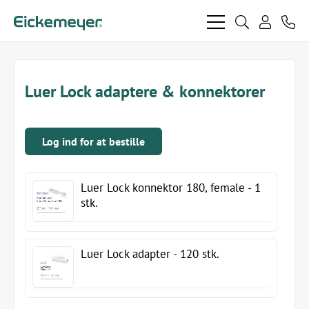
bars
search
phon
light
light
user
light
light
Luer Lock adaptere & konnektorer
Log ind for at bestille
Luer Lock konnektor 180, female - 1
stk.
Luer Lock adapter - 120 stk.