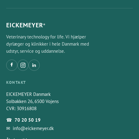
EICKEMEYER
®
Veterinary technology for life. Vi hjælper
dyrlæger og klinikker i hele Danmark med
udstyr, service og uddannelse.
KONTAKT
EICKEMEYER Danmark
Solbakken 26, 6500 Vojens
CVR: 30916808
☎
70 20 50 19
✉
info@eickemeyer.dk