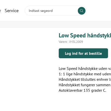
r
Service
Low Speed håndstyk
Varenr.:
IM3L2009
Log ind for at bestille
Low Speed håndstykke uden v
1: 1 lige håndstykke med uden 
Håndstykket tilsluttes enhver l
Håndstykket fungerer sammen 
Autoklaverbar 135 grader C.