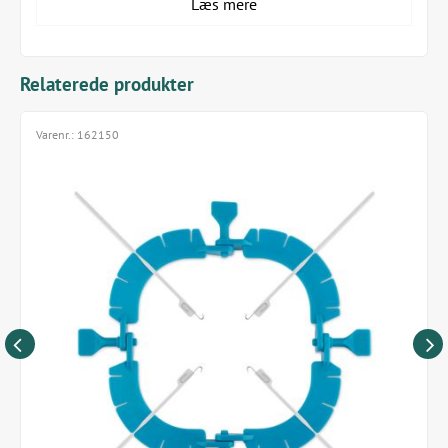
Læs mere
abdominal kirurgi på kaniner og større patienter.
1 stk. pr. pakning i steril indpakning.
Se produktvideo
Relaterede produkter
Varenr.:
162150