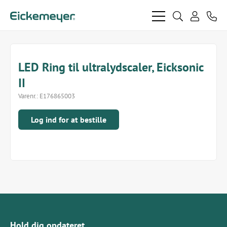
bars
search
phon
light
light
user
light
light
LED Ring til ultralydscaler, Eicksonic
II
Varenr.:
E176865003
Log ind for at bestille
Hold dig opdateret