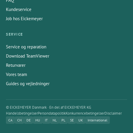
FAQ
Kundeservice
Job hos Eickemeyer
SERVICE
Service og reparation
Download TeamViewer
Returvarer
Vores team
Guides og vejledninger
© EICKEMEYER Danmark · En del af EICKEMEYER KG
Handelsbetingelser
Persondatapolitik
Konkurrencebetingelser
Disclaimer
CA
CH
DE
HU
IT
NL
PL
SE
UK
International