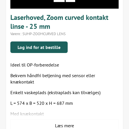
Laserhoved, Zoom curved kontakt
linse - 25 mm
Varenr.:
SUMP-ZOOMCURVED LENS
Log ind for at bestille
Ideel til OP-forberedelse
Bekvem håndfri betjening med sensor eller
knækontakt
Enkelt vaskeplads (ekstraplads kan tilvælges)
L = 574 x B = 520 x H = 687 mm
Med knækontakt
Mål (i cm): H 53,7 x L 57,5
Læs mere